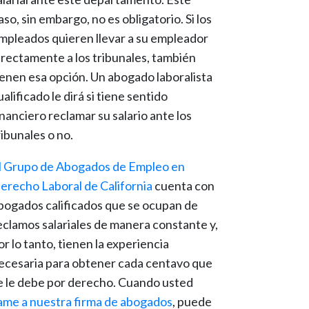
aso, sin embargo, no es obligatorio. Si los
mpleados quieren llevar a su empleador
irectamente a los tribunales, también
ienen esa opción. Un abogado laboralista
ualificado le dirá si tiene sentido
inanciero reclamar su salario ante los
ribunales o no.
l Grupo de Abogados de Empleo en
erecho Laboral de California
cuenta con
bogados calificados que se ocupan de
eclamos salariales de manera constante y,
or lo tanto, tienen la experiencia
ecesaria para obtener cada centavo que
e le debe por derecho. Cuando usted
lame a nuestra firma de abogados
, puede