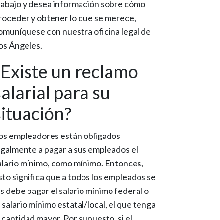
rabajo y desea información sobre cómo
roceder y obtener lo que se merece,
omuníquese con nuestra oficina legal de
os Ángeles.
¿Existe un reclamo
salarial para su
situación?
os empleadores están obligados
egalmente a pagar a sus empleados el
alario mínimo, como mínimo. Entonces,
sto significa que a todos los empleados se
es debe pagar el salario mínimo federal o
l salario mínimo estatal/local, el que tenga
a cantidad mayor. Por supuesto, si el