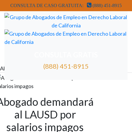
CONSULTA DE CASO GRATUITA:
(888) 451-8915
REVISIÓN GRATUITA DE CASOS DE ABOGADOS
CONSULTA GRATIS
(888) 451-8915
Abogado demandará al LAUSD por salarios impagos
Abogado demandará
al LAUSD por
salarios impagos