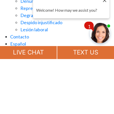
Denuncia de irregularidades
Represalias en el lugar de trabajo
Welcome! How may we assist you?
Degradación injusta
Despido injustificado
1
Lesión laboral
Contacto
Español
Chat
Now
LIVE CHAT
TEXT US
(888) 694-7143