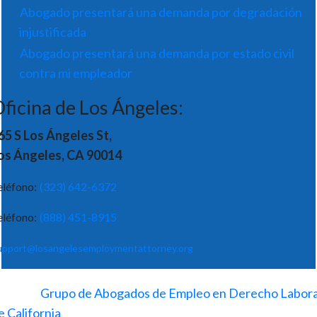
Abogado presentará una demanda por degradación
injustificada
Abogado presentará una demanda por estado civil
contra mi empleador
ficina de Los Ángeles:
65 S Los Ángeles St,
os Ángeles, CA 90014
eléfono:
(323) 642-6372
eléfono:
(888) 451-8915
upport@losangelesemploymentattorney.org
©
2026
-
Grupo de Abogados de Empleo en Derecho Labora
e California