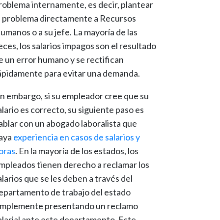
roblema internamente, es decir, plantear
l problema directamente a Recursos
umanos o a su jefe. La mayoría de las
eces, los salarios impagos son el resultado
e un error humano y se rectifican
ápidamente para evitar una demanda.
in embargo, si su empleador cree que su
alario es correcto, su siguiente paso es
ablar con un abogado laboralista que
aya
experiencia en casos de salarios y
oras
. En la mayoría de los estados, los
mpleados tienen derecho a reclamar los
alarios que se les deben a través del
epartamento de trabajo del estado
implemente presentando un reclamo
alarial ante este departamento. Este