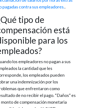
eclamación de salarios por horas extras
o pagadas contra sus empleadores.
.
¿Qué tipo de
compensación está
disponible para los
empleados?
uando los empleadores no pagan a sus
mpleados la cantidad que les
orresponde, los empleados pueden
obrar una indemnización por los
roblemas que enfrentaron como
esultado de no recibir el pago. “Daños” es
l monto de compensación monetaria