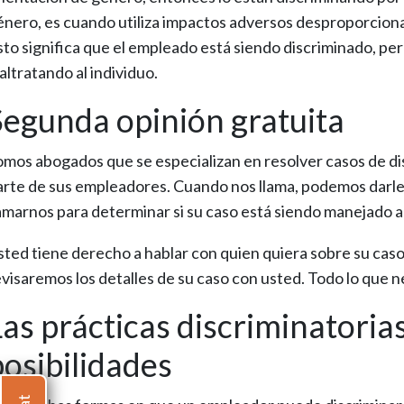
énero, es cuando utiliza impactos adversos desproporciona
sto significa que el empleado está siendo discriminado, per
altratando al individuo.
Segunda opinión gratuita
omos abogados que se especializan en resolver casos de dis
arte de sus empleadores. Cuando nos llama, podemos darle 
lamarnos para determinar si su caso está siendo manejado
sted tiene derecho a hablar con quien quiera sobre su caso
evisaremos los detalles de su caso con usted. Todo lo que n
Las prácticas discriminatorias
posibilidades