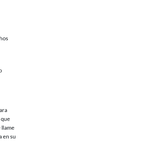
chos
o
para
e que
 llame
a en su