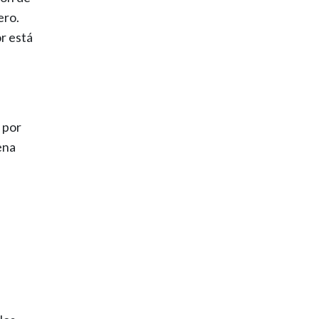
ero.
or está
 por
ena