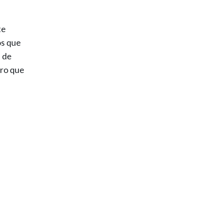
te
os que
s de
ero que