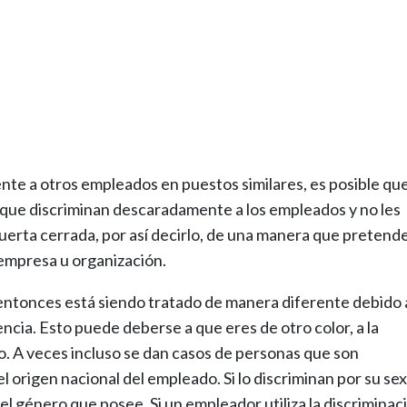
nte a otros empleados en puestos similares, es posible qu
que discriminan descaradamente a los empleados y no les
uerta cerrada, por así decirlo, de una manera que pretend
 empresa u organización.
 entonces está siendo tratado de manera diferente debido 
encia. Esto puede deberse a que eres de otro color, a la
ido. A veces incluso se dan casos de personas que son
 origen nacional del empleado. Si lo discriminan por su sex
l género que posee. Si un empleador utiliza la discriminac