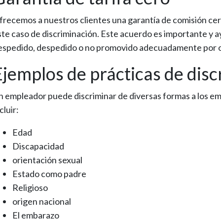
frecemos a nuestros clientes una garantía de comisión cer
ste caso de discriminación. Este acuerdo es importante y a
espedido, despedido o no promovido adecuadamente por otr
Ejemplos de prácticas de disc
n empleador puede discriminar de diversas formas a los emp
cluir:
Edad
Discapacidad
orientación sexual
Estado como padre
Religioso
origen nacional
El embarazo