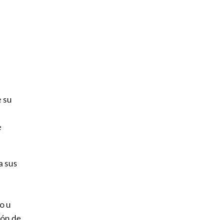
e su
e
a sus
o u
ión de