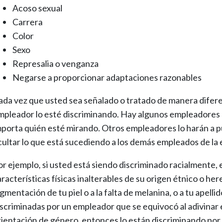
Acoso sexual
Carrera
Color
Sexo
Represalia o venganza
Negarse a proporcionar adaptaciones razonables
ada vez que usted sea señalado o tratado de manera difere
mpleador lo esté discriminando. Hay algunos empleadores 
mporta quién esté mirando. Otros empleadores lo harán a p
cultar lo que está sucediendo a los demás empleados de la
or ejemplo, si usted está siendo discriminado racialmente,
racterísticas físicas inalterables de su origen étnico o her
gmentación de tu piel o a la falta de melanina, o a tu apell
iscriminadas por un empleador que se equivocó al adivinar el
rientación de género, entonces lo están discriminando por e