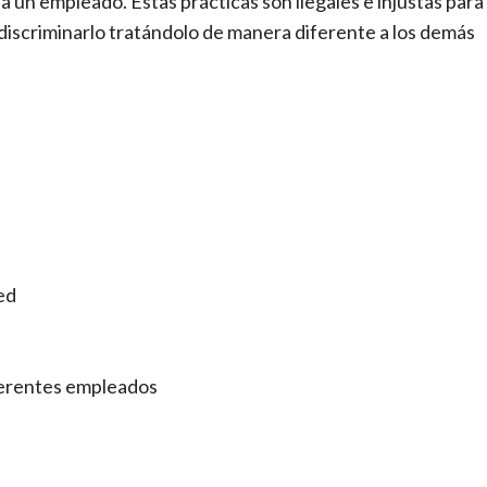
n empleado. Estas prácticas son ilegales e injustas para 
iscriminarlo tratándolo de manera diferente a los demás
ed
ferentes empleados