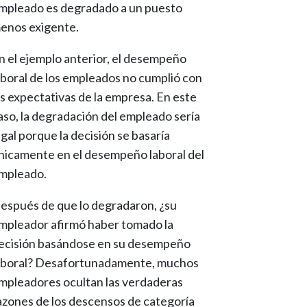
mpleado es degradado a un puesto
enos exigente.
n el ejemplo anterior, el desempeño
aboral de los empleados no cumplió con
as expectativas de la empresa. En este
aso, la degradación del empleado sería
egal porque la decisión se basaría
nicamente en el desempeño laboral del
mpleado.
espués de que lo degradaron, ¿su
mpleador afirmó haber tomado la
ecisión basándose en su desempeño
aboral? Desafortunadamente, muchos
mpleadores ocultan las verdaderas
azones de los descensos de categoría