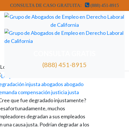
CONSULTA DE CASO GRATUITA:
(888) 451-8915
REVISIÓN GRATUITA DE CASOS DE ABOGADOS
CONSULTA GRATIS
(888) 451-8915
Lo que necesita saber sobre la degradación injustificada
Cree que fue degradado injustamente?
esafortunadamente, muchos
mpleadores degradan a sus empleados
in una causa justa. Podrían degradar a los