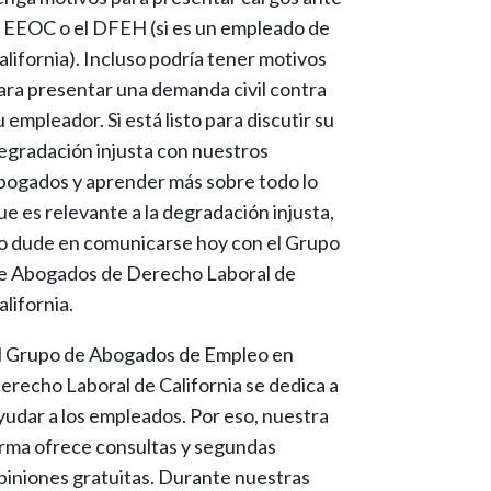
a EEOC o el DFEH (si es un empleado de
alifornia). Incluso podría tener motivos
ara presentar una demanda civil contra
u empleador. Si está listo para discutir su
egradación injusta con nuestros
bogados y aprender más sobre todo lo
ue es relevante a la degradación injusta,
o dude en comunicarse hoy con el Grupo
e Abogados de Derecho Laboral de
alifornia.
l Grupo de Abogados de Empleo en
erecho Laboral de California se dedica a
yudar a los empleados. Por eso, nuestra
irma ofrece consultas y segundas
piniones gratuitas. Durante nuestras