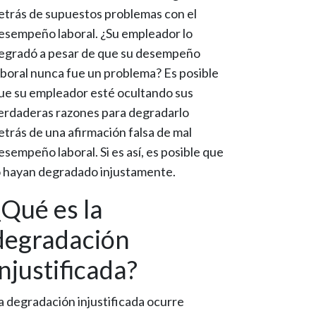
etrás de supuestos problemas con el
esempeño laboral. ¿Su empleador lo
egradó a pesar de que su desempeño
aboral nunca fue un problema? Es posible
ue su empleador esté ocultando sus
erdaderas razones para degradarlo
etrás de una afirmación falsa de mal
esempeño laboral. Si es así, es posible que
o hayan degradado injustamente.
¿Qué es la
degradación
injustificada?
a degradación injustificada ocurre