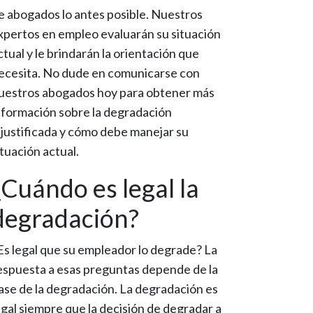
e abogados lo antes posible. Nuestros
xpertos en empleo evaluarán su situación
ctual y le brindarán la orientación que
ecesita. No dude en comunicarse con
uestros abogados hoy para obtener más
nformación sobre la degradación
njustificada y cómo debe manejar su
ituación actual.
¿Cuándo es legal la
degradación?
Es legal que su empleador lo degrade? La
espuesta a esas preguntas depende de la
ase de la degradación. La degradación es
egal siempre que la decisión de degradar a