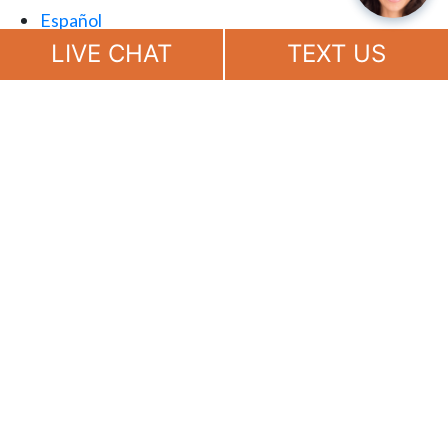
Español
Chat
Now
LIVE CHAT
TEXT US
(888) 694-7143