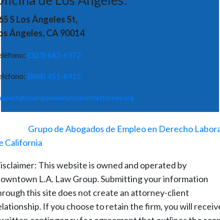
65 S Los Ángeles St,
os Ángeles, CA 90014
eléfono:
(323) 642-6372
eléfono:
(888) 451-8915
upport@losangelesemploymentattorney.org
©
2026
-
Grupo de Abogados de Empleo en Derecho Labora
e California
isclaimer: This website is owned and operated by
owntown L.A. Law Group. Submitting your information
hrough this site does not create an attorney-client
elationship. If you choose to retain the firm, you will receiv
 written contingency fee agreement that outlines the sco