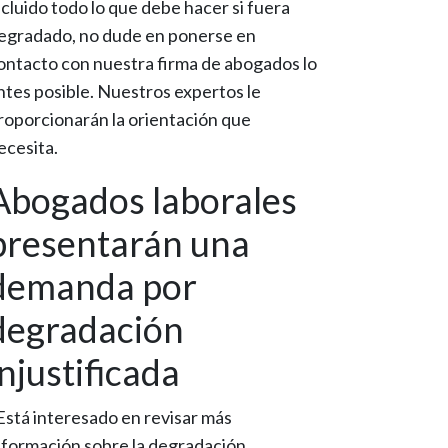
ncluido todo lo que debe hacer si fuera
egradado, no dude en ponerse en
ontacto con nuestra firma de abogados lo
ntes posible. Nuestros expertos le
roporcionarán la orientación que
ecesita.
Abogados laborales
presentarán una
demanda por
degradación
injustificada
Está interesado en revisar más
nformación sobre la degradación