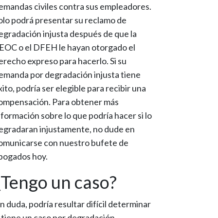
emandas civiles contra sus empleadores.
olo podrá presentar su reclamo de
egradación injusta después de que la
EOC o el DFEH le hayan otorgado el
erecho expreso para hacerlo. Si su
emanda por degradación injusta tiene
xito, podría ser elegible para recibir una
ompensación. Para obtener más
nformación sobre lo que podría hacer si lo
egradaran injustamente, no dude en
omunicarse con nuestro bufete de
bogados hoy.
¿Tengo un caso?
in duda, podría resultar difícil determinar
i tiene un caso por degradación