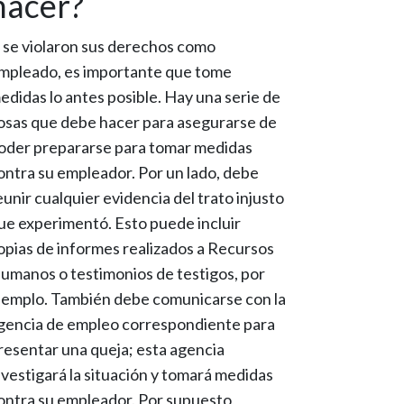
hacer?
i se violaron sus derechos como
mpleado, es importante que tome
edidas lo antes posible. Hay una serie de
osas que debe hacer para asegurarse de
oder prepararse para tomar medidas
ontra su empleador. Por un lado, debe
eunir cualquier evidencia del trato injusto
ue experimentó. Esto puede incluir
opias de informes realizados a Recursos
umanos o testimonios de testigos, por
jemplo. También debe comunicarse con la
gencia de empleo correspondiente para
resentar una queja; esta agencia
nvestigará la situación y tomará medidas
ontra su empleador. Por supuesto,