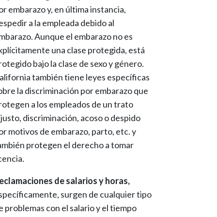
or embarazo y, en última instancia,
espedir a la empleada debido al
mbarazo. Aunque el embarazo no es
xplícitamente una clase protegida, está
rotegido bajo la clase de sexo y género.
alifornia también tiene leyes específicas
obre la discriminación por embarazo que
rotegen a los empleados de un trato
njusto, discriminación, acoso o despido
or motivos de embarazo, parto, etc. y
ambién protegen el derecho a tomar
icencia.
eclamaciones de salarios y horas,
specíficamente, surgen de cualquier tipo
e problemas con el salario y el tiempo