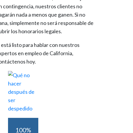
n contingencia, nuestros clientes no
agarán nada a menos que ganen. Si no
ana, simplemente no será responsable de
ubrir los honorarios legales.
i está listo para hablar con nuestros
xpertos en empleo de California,
ontáctenos hoy.
100%