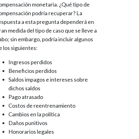
ompensación monetaria. ¿Qué tipo de
ompensación podría recuperar? La
espuesta a esta pregunta dependerá en
ran medida del tipo de caso que se lleve a
abo; sin embargo, podría incluir algunos
e los siguientes:
Ingresos perdidos
Beneficios perdidos
Saldos impagos e intereses sobre
dichos saldos
Pago atrasado
Costos de reentrenamiento
Cambios en la política
Daños punitivos
Honorarios legales