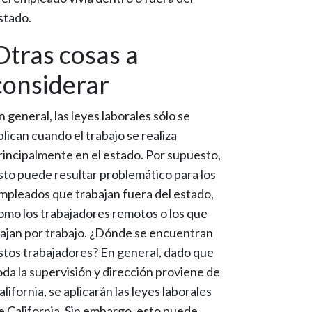
stado.
Otras cosas a
considerar
n general, las leyes laborales sólo se
plican cuando el trabajo se realiza
rincipalmente en el estado. Por supuesto,
sto puede resultar problemático para los
mpleados que trabajan fuera del estado,
omo los trabajadores remotos o los que
iajan por trabajo. ¿Dónde se encuentran
stos trabajadores? En general, dado que
oda la supervisión y dirección proviene de
alifornia, se aplicarán las leyes laborales
e California. Sin embargo, esto puede