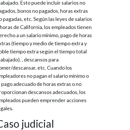
rabajado. Esto puede incluir salarios no
agados, bonos no pagados, horas extras
o pagadas, etc. Según las leyes de salarios
 horas de California, los empleados tienen
erecho a un salario mínimo, pago de horas
xtras (tiempo y medio de tiempo extra y
oble tiempo extra según el tiempo total
rabajado). , descansos para
omer/descansar, etc. Cuando los
mpleadores no pagan el salario mínimo o
l pago adecuado de horas extras o no
roporcionan descansos adecuados, los
mpleados pueden emprender acciones
egales.
Caso judicial