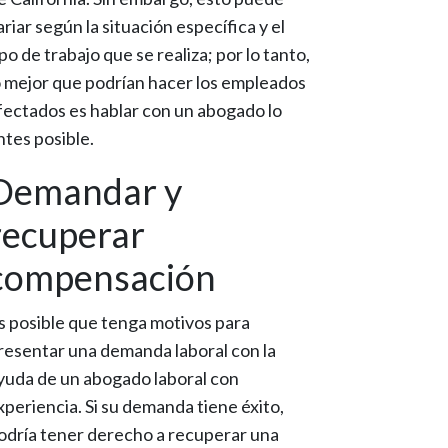
ariar según la situación específica y el
ipo de trabajo que se realiza; por lo tanto,
o mejor que podrían hacer los empleados
fectados es hablar con un abogado lo
ntes posible.
Demandar y
recuperar
compensación
s posible que tenga motivos para
resentar una demanda laboral con la
yuda de un abogado laboral con
xperiencia. Si su demanda tiene éxito,
odría tener derecho a recuperar una