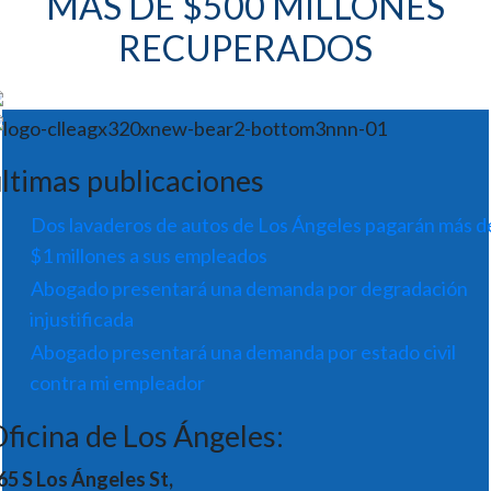
MÁS DE $500 MILLONES
RECUPERADOS
ltimas publicaciones
Dos lavaderos de autos de Los Ángeles pagarán más d
$1 millones a sus empleados
Abogado presentará una demanda por degradación
injustificada
Abogado presentará una demanda por estado civil
contra mi empleador
ficina de Los Ángeles:
65 S Los Ángeles St,