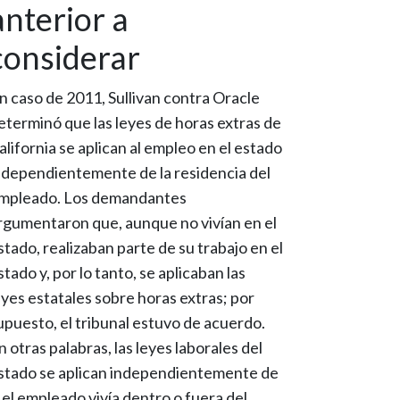
anterior a
considerar
n caso de 2011,
Sullivan contra Oracle
eterminó que las leyes de horas extras de
alifornia se aplican al empleo en el estado
ndependientemente de la residencia del
mpleado. Los demandantes
rgumentaron que, aunque no vivían en el
stado, realizaban parte de su trabajo en el
stado y, por lo tanto, se aplicaban las
eyes estatales sobre horas extras; por
upuesto, el tribunal estuvo de acuerdo.
n otras palabras, las leyes laborales del
stado se aplican independientemente de
i el empleado vivía dentro o fuera del