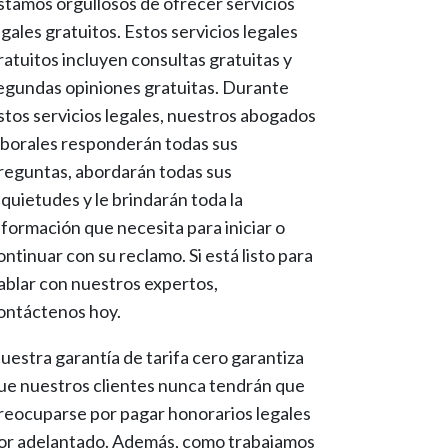
stamos orgullosos de ofrecer servicios
egales gratuitos. Estos servicios legales
ratuitos incluyen consultas gratuitas y
egundas opiniones gratuitas. Durante
stos servicios legales, nuestros abogados
aborales responderán todas sus
reguntas, abordarán todas sus
nquietudes y le brindarán toda la
nformación que necesita para iniciar o
ontinuar con su reclamo. Si está listo para
ablar con nuestros expertos,
ontáctenos hoy.
uestra garantía de tarifa cero garantiza
ue nuestros clientes nunca tendrán que
reocuparse por pagar honorarios legales
or adelantado. Además, como trabajamos