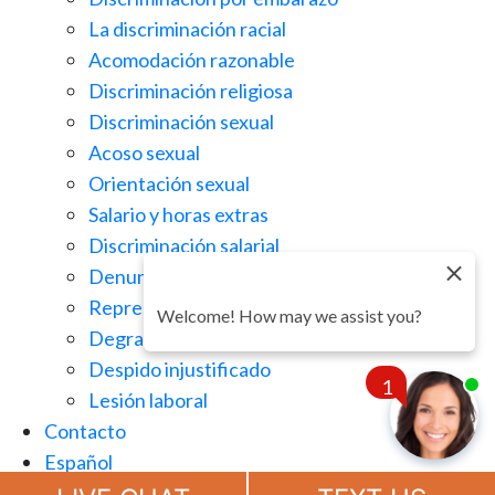
La discriminación racial
Acomodación razonable
Discriminación religiosa
Discriminación sexual
Acoso sexual
Orientación sexual
Salario y horas extras
Discriminación salarial
Denuncia de irregularidades
Represalias en el lugar de trabajo
Welcome! How may we assist you?
Degradación injusta
Despido injustificado
1
Lesión laboral
Contacto
Español
Chat
Now