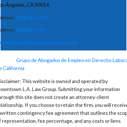
os Ángeles, CA 90014
eléfono:
(323) 642-6372
eléfono:
(888) 451-8915
upport@losangelesemploymentattorney.org
©
2026
-
Grupo de Abogados de Empleo en Derecho Labora
e California
isclaimer: This website is owned and operated by
owntown L.A. Law Group. Submitting your information
hrough this site does not create an attorney-client
elationship. If you choose to retain the firm, you will receiv
 written contingency fee agreement that outlines the sco
f representation, fee percentage, and any costs or liens