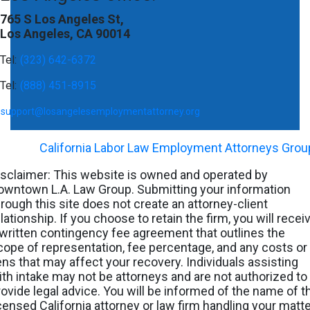
765 S Los Angeles St,
Los Angeles, CA 90014
Tel:
(323) 642-6372
Tel:
(888) 451-8915
support@losangelesemploymentattorney.org
©
2026
-
California Labor Law Employment Attorneys Grou
isclaimer: This website is owned and operated by
owntown L.A. Law Group. Submitting your information
hrough this site does not create an attorney-client
lationship. If you choose to retain the firm, you will recei
 written contingency fee agreement that outlines the
cope of representation, fee percentage, and any costs or
iens that may affect your recovery. Individuals assisting
ith intake may not be attorneys and are not authorized to
rovide legal advice. You will be informed of the name of t
icensed California attorney or law firm handling your matt