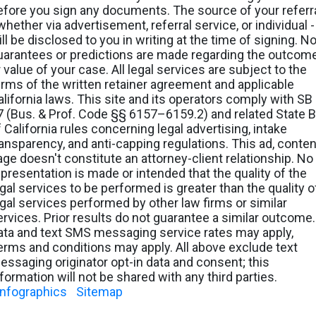
efore you sign any documents. The source of your referr
whether via advertisement, referral service, or individual -
ll be disclosed to you in writing at the time of signing. N
uarantees or predictions are made regarding the outcom
 value of your case. All legal services are subject to the
erms of the written retainer agreement and applicable
alifornia laws. This site and its operators comply with SB
7 (Bus. & Prof. Code §§ 6157–6159.2) and related State B
f California rules concerning legal advertising, intake
ransparency, and anti-capping regulations. This ad, conten
age doesn't constitute an attorney-client relationship. No
epresentation is made or intended that the quality of the
egal services to be performed is greater than the quality o
egal services performed by other law firms or similar
ervices. Prior results do not guarantee a similar outcome.
ata and text SMS messaging service rates may apply,
erms and conditions may apply. All above exclude text
essaging originator opt-in data and consent; this
nformation will not be shared with any third parties.
Infographics
|
Sitemap