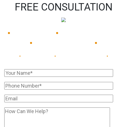
FREE CONSULTATION
•
•
Available 24/7
Immediate Response
•
•
Experienced Lawyers
Available 24/7
Immediate Response
•
•
•