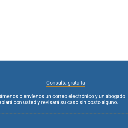
$9.2
$3.0
$2.2
MILLION
MILLION
MILLION

Consulta gratuita
lámenos o envíenos un correo electrónico y un abogado
ablará con usted y revisará su caso sin costo alguno.
